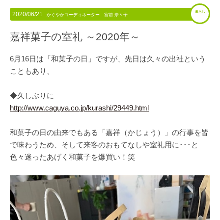
暮らし
2020/06/21
かぐやかコーディネーター 宮前 奈々子
嘉祥菓子の室礼 ～2020年～
6月16日は「和菓子の日」ですが、先日は久々の出社という
こともあり、
◆久しぶりに
http://www.caguya.co.jp/kurashi/29449.html
和菓子の日の由来でもある「嘉祥（かじょう）」の行事を皆
で味わうため、そして来客のおもてなしや室礼用に･･･と
色々迷ったあげく和菓子を爆買い！笑