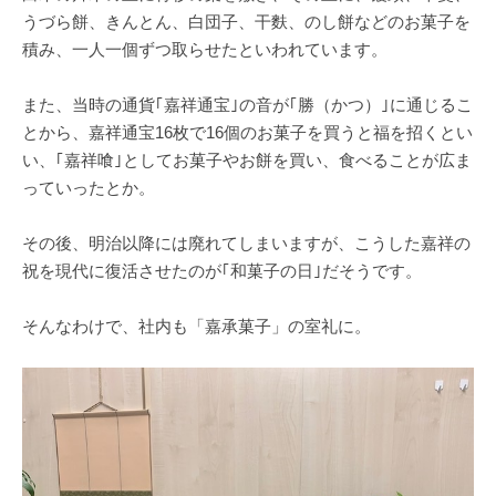
うづら餅、きんとん、白団子、干麩、のし餅などのお菓子を
積み、一人一個ずつ取らせたといわれています。
また、当時の通貨｢嘉祥通宝｣の音が｢勝（かつ）｣に通じるこ
とから、嘉祥通宝16枚で16個のお菓子を買うと福を招くとい
い、｢嘉祥喰｣としてお菓子やお餅を買い、食べることが広ま
っていったとか。
その後、明治以降には廃れてしまいますが、こうした嘉祥の
祝を現代に復活させたのが｢和菓子の日｣だそうです。
そんなわけで、社内も「嘉承菓子」の室礼に。