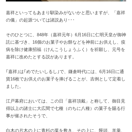
嘉祥といってもあまり馴染みがないかと思いますが、「嘉祥
の儀」の起源ついては諸説あり･･･
そのひとつに、848年（嘉祥元年）6月16日に仁明天皇が御神
託に基づき、16個のお菓子やお餅などを神前にお供えし、疫
病を除け健康招福（けんこうしょうふく）を祈願し、元号を
嘉祥に改めたとする説があります。
｢嘉祥｣は｢めでたいしるし｣で、鎌倉時代には、6月16日に通
貨16枚でお供えのお菓子を捧げることが、吉例として定着し
ました。
江戸幕府においては、この日「嘉祥頂戴」と称して、御目見
得以上の諸士に大広間で七種（のちに八種）の菓子を賜る行
事が催されたそうで、
白木の片木の上に青杉の葉を敷き、その上に、饅頭、羊羹、