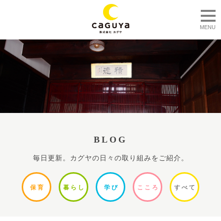
togg
MENU
BLOG
毎日更新。カグヤの日々の取り組みをご紹介。
保
育
暮ら
し
学
び
ここ
ろ
すべ
て