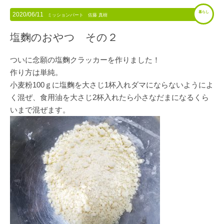
暮らし
2020/06/11
ミッションパート 佐藤 真樹
塩麴のおやつ その２
ついに念願の塩麴クラッカーを作りました！
作り方は単純。
小麦粉100ｇに塩麴を大さじ1杯入れダマにならないようによ
く混ぜ、食用油を大さじ2杯入れたら小さなだまになるくら
いまで混ぜます。