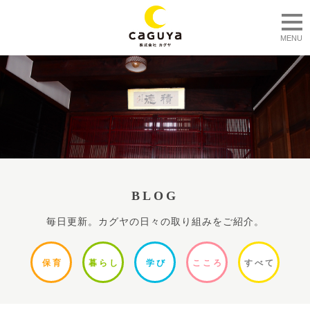
togg
MENU
BLOG
毎日更新。カグヤの日々の取り組みをご紹介。
保
育
暮ら
し
学
び
ここ
ろ
すべ
て