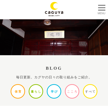
togg
MENU
BLOG
毎日更新。カグヤの日々の取り組みをご紹介。
保
育
暮ら
し
学
び
ここ
ろ
すべ
て