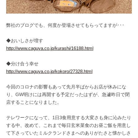
弊社のブログでも、何度か登場させてもらってますが･･･
◆おいしさが増す
http://www.caguya.co.jp/kurashi/16188.html
◆分け合う幸せ
http://www.caguya.co.jp/kokoro/27328.html
今回のコロナの影響もあって先月半ばからお店が休みにな
り、GW明けには再開する予定だったはずが、急遽昨日で閉
店することになりました。
テレワークになって、1日3食用意する大変さも身に沁みたり
する中、改めて、これまで毎日玄米菜食のお昼ご飯を用意し
て下さっていたミルクランドさまへのありがたさと懐かしさ