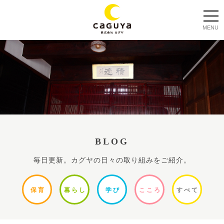
togg
MENU
BLOG
毎日更新。カグヤの日々の取り組みをご紹介。
保
育
暮ら
し
学
び
ここ
ろ
すべ
て