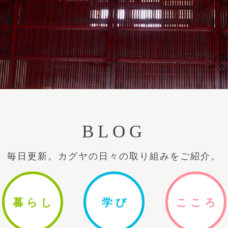
BLOG
毎日更新。カグヤの日々の取り組みをご紹介。
暮ら
し
学
び
ここ
ろ