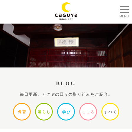
togg
MENU
BLOG
毎日更新。カグヤの日々の取り組みをご紹介。
保
育
暮ら
し
学
び
ここ
ろ
すべ
て