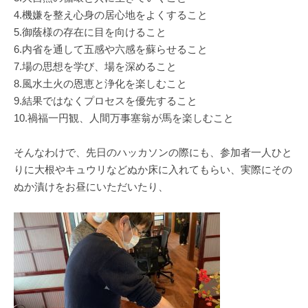
4.機嫌を整え心身の居心地をよくすること
5.御蔭様の存在に目を向けること
6.内省を通して五感や六感を蘇らせること
7.場の思想を学び、場を深めること
8.風水土火の恩恵と浄化を楽しむこと
9.結果ではなくプロセスを優先すること
10.禍福一円観、人間万事塞翁が馬を楽しむこと
そんなわけで、先日のハッカソンの際にも、参加者一人ひと
りに大根やキュウリなどぬか床に入れてもらい、実際にその
ぬか漬けをお昼にいただいたり、