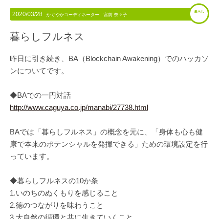
暮らし
2020/03/28
かぐやかコーディネーター 宮前 奈々子
暮らしフルネス
昨日に引き続き、BA（Blockchain Awakening）でのハッカソ
ンについてです。
◆BAでの一円対話
http://www.caguya.co.jp/manabi/27738.html
BAでは「暮らしフルネス」の概念を元に、「身体も心も健
康で本来のポテンシャルを発揮できる」ための環境設定を行
っています。
◆暮らしフルネスの10か条
1.いのちのぬくもりを感じること
2.徳のつながりを味わうこと
3.大自然の循環と共に生きていくこと