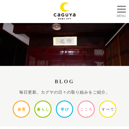
togg
MENU
BLOG
毎日更新。カグヤの日々の取り組みをご紹介。
保
育
暮ら
し
学
び
ここ
ろ
すべ
て