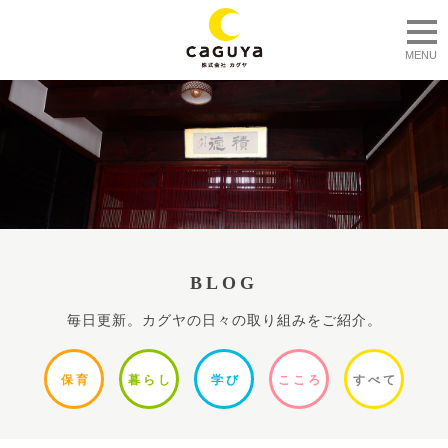
togg
MENU
BLOG
毎日更新。カグヤの日々の取り組みをご紹介。
保
育
暮ら
し
学
び
ここ
ろ
すべ
て