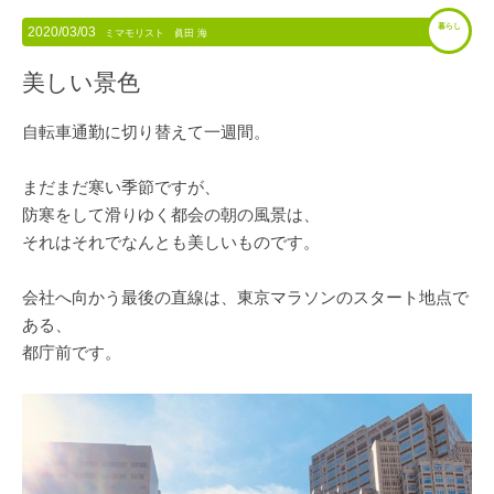
暮らし
2020/03/03
ミマモリスト 眞田 海
美しい景色
自転車通勤に切り替えて一週間。
まだまだ寒い季節ですが、
防寒をして滑りゆく都会の朝の風景は、
それはそれでなんとも美しいものです。
会社へ向かう最後の直線は、東京マラソンのスタート地点で
ある、
都庁前です。