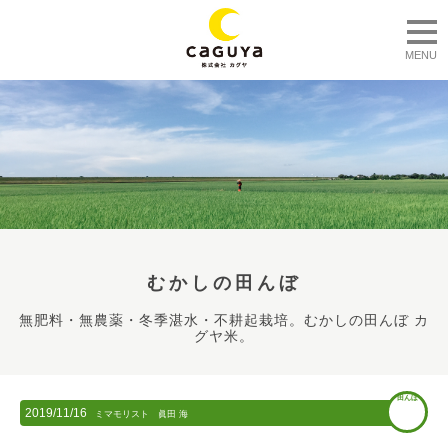
togg
MENU
むかしの田んぼ
無肥料・無農薬・冬季湛水・不耕起栽培。むかしの田んぼ カ
グヤ米。
田んぼ
2019/11/16
ミマモリスト 眞田 海