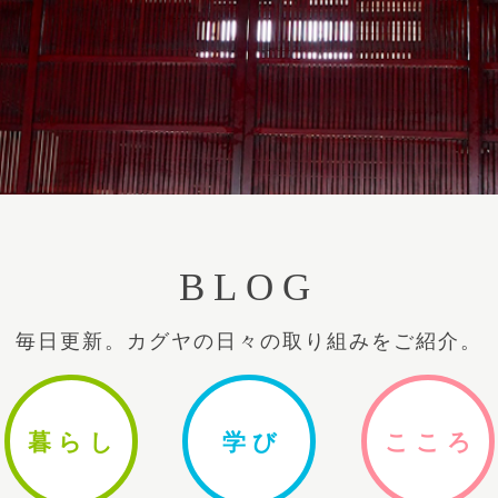
BLOG
毎日更新。カグヤの日々の取り組みをご紹介。
暮ら
し
学
び
ここ
ろ