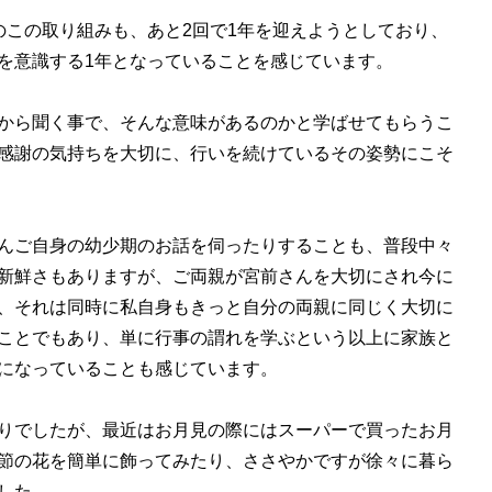
のこの取り組みも、あと
2
回で
1
年を迎えようとしており、
を意識する
1
年となっていることを感じています。
から聞く事で、そんな意味があるのかと学ばせてもらうこ
感謝の気持ちを大切に、行いを続けているその姿勢にこそ
んご自身の幼少期のお話を伺ったりすることも、普段中々
新鮮さもありますが、ご両親が宮前さんを大切にされ今に
、それは同時に私自身もきっと自分の両親に同じく大切に
ことでもあり、単に行事の謂れを学ぶという以上に家族と
になっていることも感じています。
りでしたが、最近はお月見の際にはスーパーで買ったお月
節の花を簡単に飾ってみたり、ささやかですが徐々に暮ら
した。