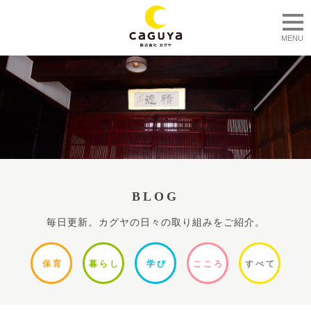
togg
MENU
BLOG
毎日更新。カグヤの日々の取り組みをご紹介。
保
育
暮ら
し
学
び
ここ
ろ
すべ
て