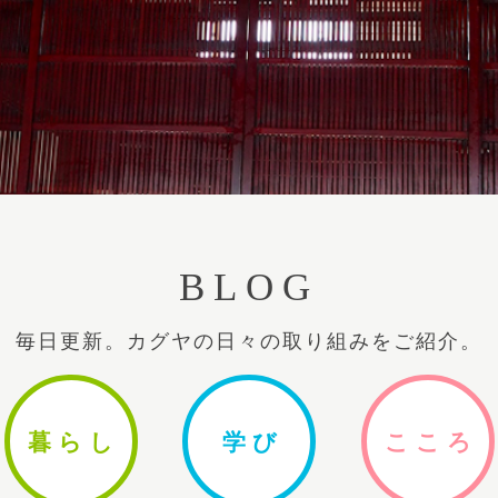
BLOG
毎日更新。カグヤの日々の取り組みをご紹介。
暮ら
し
学
び
ここ
ろ