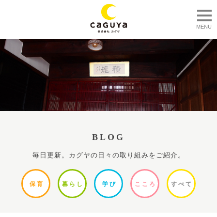
togg
MENU
BLOG
毎日更新。カグヤの日々の取り組みをご紹介。
保
育
暮ら
し
学
び
ここ
ろ
すべ
て