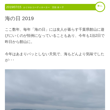
暮らし
2019/07/15
かぐやかコーディネーター 宮前 奈々子
海の日 2019
ここ数年、毎年「海の日」には友人が暮らす千葉県館山に遊
びにいくのが恒例になっていることもあり、今年も1泊2日で
昨日から館山に。
今年はあまりパッとしない天気で、海もどんより気味でした
が･･･