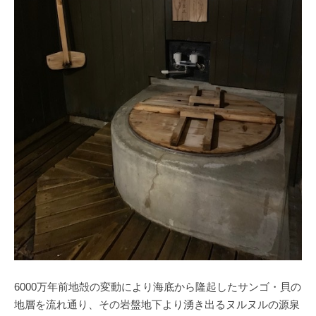
6000万年前地殻の変動により海底から隆起したサンゴ・貝の
地層を流れ通り、その岩盤地下より湧き出るヌルヌルの源泉