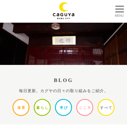
togg
MENU
BLOG
毎日更新。カグヤの日々の取り組みをご紹介。
保
育
暮ら
し
学
び
ここ
ろ
すべ
て