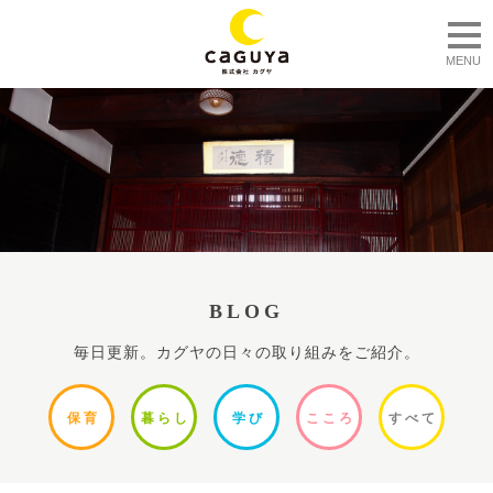
togg
MENU
BLOG
毎日更新。カグヤの日々の取り組みをご紹介。
保
育
暮ら
し
学
び
ここ
ろ
すべ
て