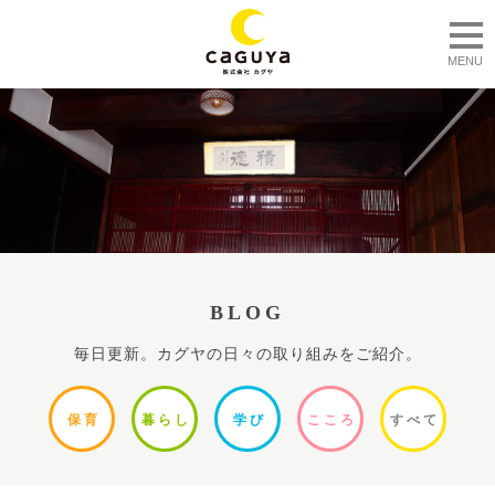
togg
MENU
BLOG
毎日更新。カグヤの日々の取り組みをご紹介。
保
育
暮ら
し
学
び
ここ
ろ
すべ
て