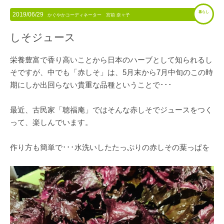
暮らし
2019/06/29
かぐやかコーディネーター 宮前 奈々子
しそジュース
栄養豊富で香り高いことから日本のハーブとして知られるし
そですが、中でも「赤しそ」は、5月末から7月中旬のこの時
期にしか出回らない貴重な品種ということで･･･
最近、古民家「聴福庵」ではそんな赤しそでジュースをつく
って、楽しんでいます。
作り方も簡単で･･･水洗いしたたっぷりの赤しその葉っぱを