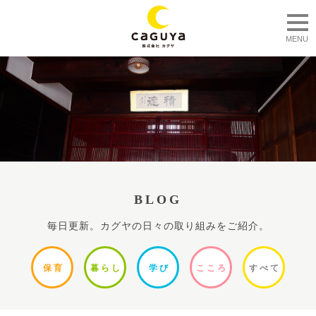
togg
MENU
BLOG
毎日更新。カグヤの日々の取り組みをご紹介。
保
育
暮ら
し
学
び
ここ
ろ
すべ
て