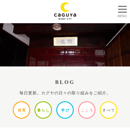
togg
MENU
BLOG
毎日更新。カグヤの日々の取り組みをご紹介。
保
育
暮ら
し
学
び
ここ
ろ
すべ
て