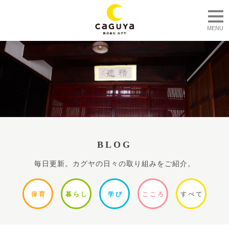
togg
MENU
BLOG
毎日更新。カグヤの日々の取り組みをご紹介。
保
育
暮ら
し
学
び
ここ
ろ
すべ
て