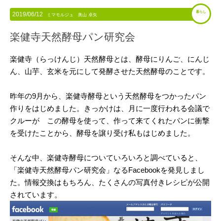
暮らし
2019/06/12
ミマモルジュ 奥山 卓矢
楽健寺天然酵母パン研究会
楽健寺（らっけんじ）天然酵母とは、酵母にりんご、にんじ
ん、山芋、玄米を元にして発酵させた天然酵母のことです。
昨年の
9
月から、楽健寺酵母という天然酵母をつかったパン
作りをはじめました。きっかけは、月に一度行われる会議で
クルーが この酵母を使って、作って来てくれたパンに衝撃
を受けたことから、酵母を譲り受け私もはじめました。
そんな中、楽健寺酵母についていろいろと調べていると、
「楽健寺天然酵母パン研究会」なる
Facebook
を発見しまし
た。情報交換はもちろん、たくさんの写真付きレシピが公開
されています。