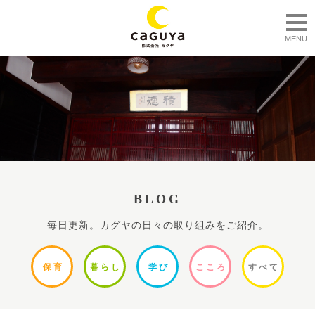
togg
MENU
BLOG
毎日更新。カグヤの日々の取り組みをご紹介。
保
育
暮ら
し
学
び
ここ
ろ
すべ
て