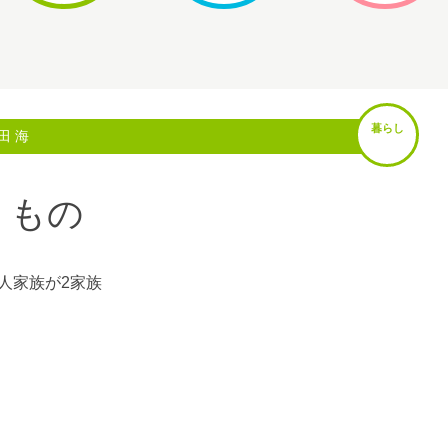
暮らし
田 海
くもの
人家族が2家族