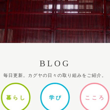
BLOG
毎日更新。カグヤの日々の取り組みをご紹介。
暮ら
し
学
び
ここ
ろ