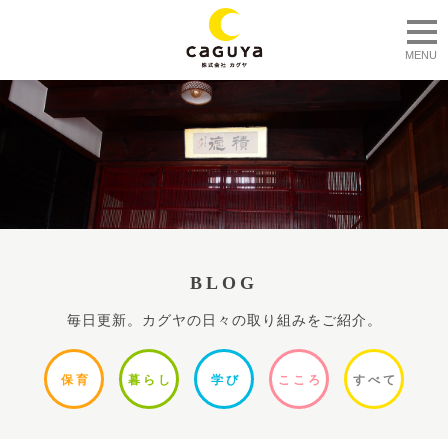
togg
MENU
BLOG
毎日更新。カグヤの日々の取り組みをご紹介。
保
育
暮ら
し
学
び
ここ
ろ
すべ
て