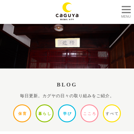
togg
MENU
BLOG
毎日更新。カグヤの日々の取り組みをご紹介。
保
育
暮ら
し
学
び
ここ
ろ
すべ
て