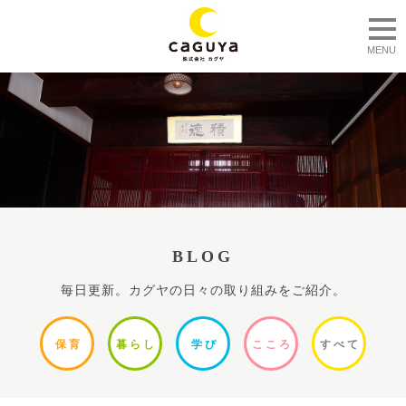
togg
MENU
BLOG
毎日更新。カグヤの日々の取り組みをご紹介。
保
育
暮ら
し
学
び
ここ
ろ
すべ
て