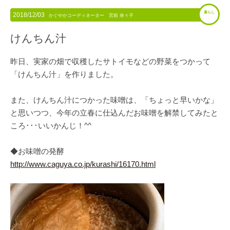
暮らし
2018/12/03
かぐやかコーディネーター 宮前 奈々子
けんちん汁
昨日、実家の畑で収穫したサトイモなどの野菜をつかって
「けんちん汁」を作りました。
また、けんちん汁につかった味噌は、「ちょっと早いかな」
と思いつつ、今年の立春に仕込んだお味噌を解禁してみたと
ころ･･･いいかんじ！^^
◆お味噌の発酵
http://www.caguya.co.jp/kurashi/16170.html