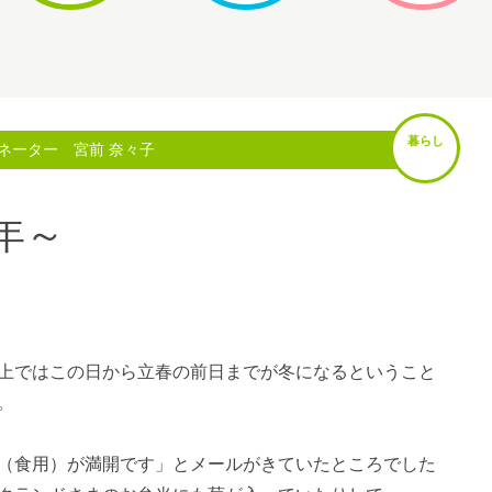
暮らし
ネーター 宮前 奈々子
8年～
上ではこの日から立春の前日までが冬になるということ
。
（食用）が満開です」とメールがきていたところでした