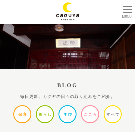
togg
MENU
BLOG
毎日更新。カグヤの日々の取り組みをご紹介。
保
育
暮ら
し
学
び
ここ
ろ
すべ
て