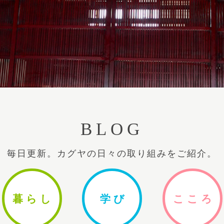
BLOG
毎日更新。カグヤの日々の取り組みをご紹介。
暮ら
し
学
び
ここ
ろ