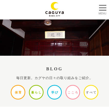
togg
MENU
BLOG
毎日更新。カグヤの日々の取り組みをご紹介。
保
育
暮ら
し
学
び
ここ
ろ
すべ
て