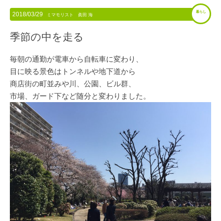
暮らし
2018/03/29
ミマモリスト 眞田 海
季節の中を走る
毎朝の通勤が電車から自転車に変わり、
目に映る景色はトンネルや地下道から
商店街の町並みや川、公園、ビル群、
市場、ガード下など随分と変わりました。