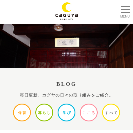
togg
MENU
BLOG
毎日更新。カグヤの日々の取り組みをご紹介。
保
育
暮ら
し
学
び
ここ
ろ
すべ
て