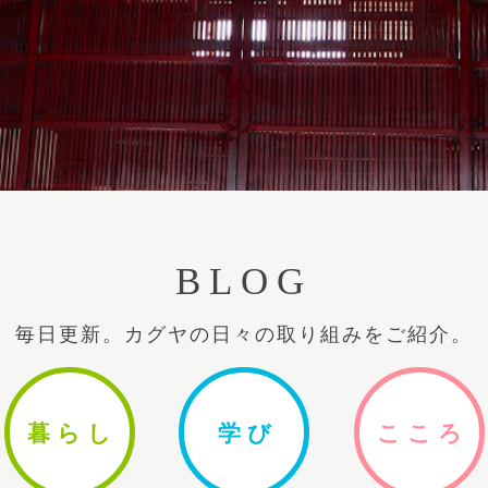
BLOG
毎日更新。カグヤの日々の取り組みをご紹介。
暮ら
し
学
び
ここ
ろ