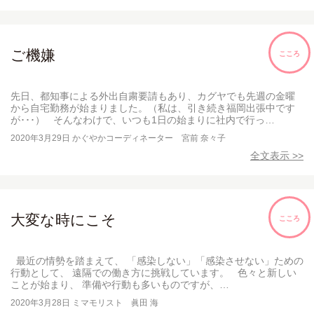
ご機嫌
こころ
先日、都知事による外出自粛要請もあり、カグヤでも先週の金曜
から自宅勤務が始まりました。（私は、引き続き福岡出張中です
が･･･） そんなわけで、いつも1日の始まりに社内で行っ…
2020年3月29日
かぐやかコーディネーター 宮前 奈々子
全文表示 >>
大変な時にこそ
こころ
最近の情勢を踏まえて、 「感染しない」「感染させない」ための
行動として、 遠隔での働き方に挑戦しています。 色々と新しい
ことが始まり、 準備や行動も多いものですが、…
2020年3月28日
ミマモリスト 眞田 海