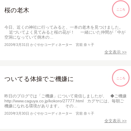
桜の老木
こころ
今日、近くの神社に行ってみると、一本の老木を見つけました。
近づいてよく見てみると桜の花が！ 一緒にいた仲間が「中が
空洞になっていて倒木の…
2020年3月31日
かぐやかコーディネーター 宮前 奈々子
全文表示 >>
ついてる体操でご機嫌に
こころ
昨日のブログでは「ご機嫌」について発信しましたが、 ◆ご機嫌
http://www.caguya.co.jp/kokoro/27777.html カグヤには、毎朝ご
機嫌になれる環境があります。 その…
2020年3月30日
かぐやかコーディネーター 宮前 奈々子
全文表示 >>