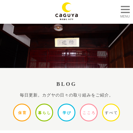
togg
MENU
BLOG
毎日更新。カグヤの日々の取り組みをご紹介。
保
育
暮ら
し
学
び
ここ
ろ
すべ
て