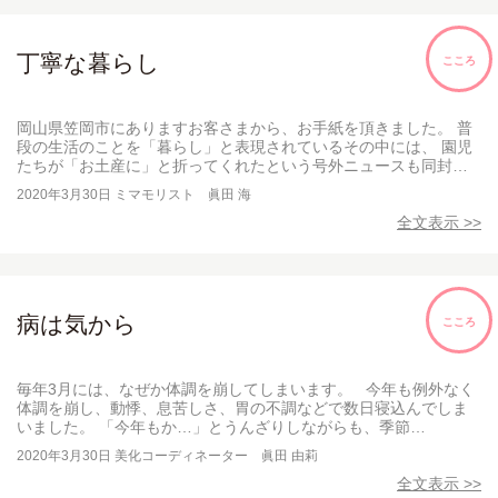
丁寧な暮らし
こころ
岡山県笠岡市にありますお客さまから、お手紙を頂きました。 普
段の生活のことを「暮らし」と表現されているその中には、 園児
たちが「お土産に」と折ってくれたという号外ニュースも同封…
2020年3月30日
ミマモリスト 眞田 海
全文表示 >>
病は気から
こころ
毎年3月には、なぜか体調を崩してしまいます。 今年も例外なく
体調を崩し、動悸、息苦しさ、胃の不調などで数日寝込んでしま
いました。 「今年もか…」とうんざりしながらも、季節…
2020年3月30日
美化コーディネーター 眞田 由莉
全文表示 >>