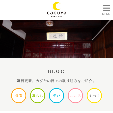
togg
MENU
BLOG
毎日更新。カグヤの日々の取り組みをご紹介。
保
育
暮ら
し
学
び
ここ
ろ
すべ
て