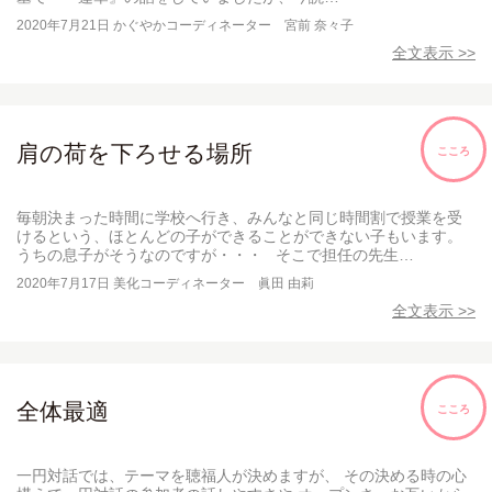
2020年7月21日
かぐやかコーディネーター 宮前 奈々子
全文表示 >>
肩の荷を下ろせる場所
こころ
毎朝決まった時間に学校へ行き、みんなと同じ時間割で授業を受
けるという、ほとんどの子ができることができない子もいます。
うちの息子がそうなのですが・・・ そこで担任の先生…
2020年7月17日
美化コーディネーター 眞田 由莉
全文表示 >>
全体最適
こころ
一円対話では、テーマを聴福人が決めますが、 その決める時の心