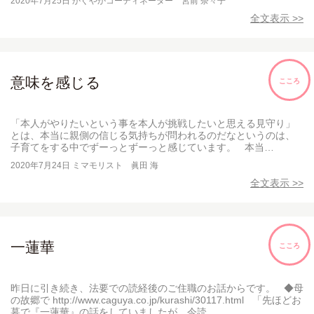
2020年7月25日
かぐやかコーディネーター 宮前 奈々子
全文表示 >>
意味を感じる
こころ
「本人がやりたいという事を本人が挑戦したいと思える見守り」
とは、本当に親側の信じる気持ちが問われるのだなというのは、
子育てをする中でずーっとずーっと感じています。 本当…
2020年7月24日
ミマモリスト 眞田 海
全文表示 >>
一蓮華
こころ
昨日に引き続き、法要での読経後のご住職のお話からです。 ◆母
の故郷で http://www.caguya.co.jp/kurashi/30117.html 「先ほどお
墓で『一蓮華』の話をしていましたが、今読…