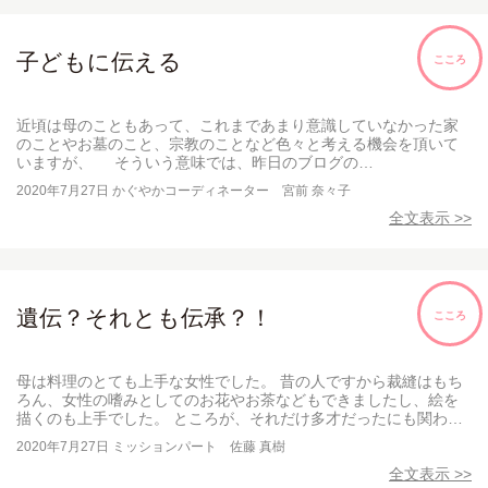
子どもに伝える
こころ
近頃は母のこともあって、これまであまり意識していなかった家
のことやお墓のこと、宗教のことなど色々と考える機会を頂いて
いますが、 そういう意味では、昨日のブログの…
2020年7月27日
かぐやかコーディネーター 宮前 奈々子
全文表示 >>
遺伝？それとも伝承？！
こころ
母は料理のとても上手な女性でした。 昔の人ですから裁縫はもち
ろん、女性の嗜みとしてのお花やお茶などもできましたし、絵を
描くのも上手でした。 ところが、それだけ多才だったにも関わ…
2020年7月27日
ミッションパート 佐藤 真樹
全文表示 >>