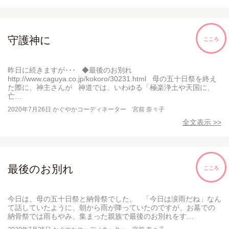
守護神に
こころ
昨日に続きますが･･･ ◆最後のお別れ
http://www.caguya.co.jp/kokoro/30231.html 母の五十日祭を終え
た際に、神主さんが 神道では、いわゆる「極楽浄土や天国に、
亡…
2020年7月26日
かぐやかコーディネーター 宮前 奈々子
全文表示 >>
最後のお別れ
こころ
今日は、母の五十日祭と納骨祭でした。 「今日は涙雨だね」なん
て話していたように、朝から雨が降っていたのですが、お墓での
納骨祭では雨もやみ、集まった親族で最後のお別れをす…