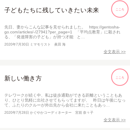
子どもたちに残していきたい未来
こころ
先日、妻からこんな記事を見せられました。 https://gentosha-
go.com/articles/-/27941?per_page=1 「平均点教育」に殺され
る、「発達障害の子ども」が持つ才能 と…
2020年7月30日
ミマモリスト 眞田 海
全文表示 >>
新しい働き方
こころ
テレワークが続く中、私は徒歩通勤ができる距離ということもあ
り、ひとり気軽に出社させてもらってますが、 昨日は午後になっ
て、ふたりのクルーが外出先から会社に来たこともあっ…
2020年7月28日
かぐやかコーディネーター 宮前 奈々子
全文表示 >>