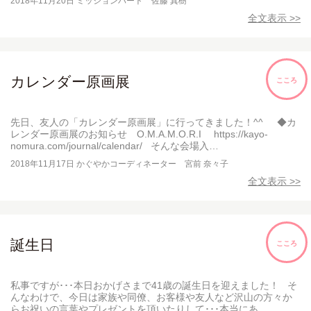
2018年11月20日
ミッションパート 佐藤 真樹
全文表示 >>
カレンダー原画展
こころ
先日、友人の「カレンダー原画展」に行ってきました！^^ ◆カ
レンダー原画展のお知らせ O.M.A.M.O.R.I https://kayo-
nomura.com/journal/calendar/ そんな会場入…
2018年11月17日
かぐやかコーディネーター 宮前 奈々子
全文表示 >>
誕生日
こころ
私事ですが･･･本日おかげさまで41歳の誕生日を迎えました！ そ
んなわけで、今日は家族や同僚、お客様や友人など沢山の方々か
らお祝いの言葉やプレゼントを頂いたりして･･･本当にあ…