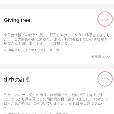
Giving tree
こころ
今日は大阪での仕事の後、 翌日に向けて、奈良に移動してきまし
た。 この奈良の街に来ると、 ある一軒の看板もない小さな焼き
鳥屋さんを思い出します。 「澪標」 &…
2018年11月20日
ミマモリスト 眞田 海
全文表示 >>
街中の紅葉
こころ
先日、スポーツジムの帰りに雨が降り出したので空を見上げる
と、すっかり葉を落とした街路樹が目に留まりました。 わずかに
残った葉がきれいに色づいていました。 それは毎日通うジムへ
の…