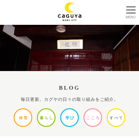
togg
MENU
BLOG
毎日更新。カグヤの日々の取り組みをご紹介。
保
育
暮ら
し
学
び
ここ
ろ
すべ
て