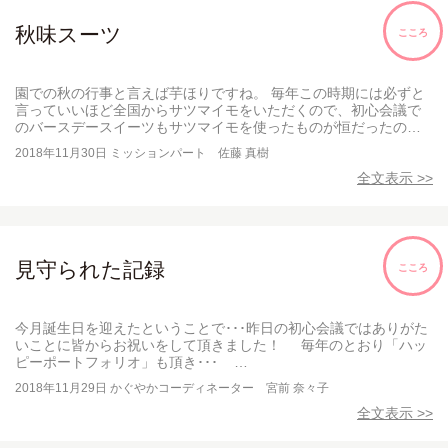
秋味スーツ
こころ
園での秋の行事と言えば芋ほりですね。 毎年この時期には必ずと
言っていいほど全国からサツマイモをいただくので、初心会議で
のバースデースイーツもサツマイモを使ったものが恒だったの…
2018年11月30日
ミッションパート 佐藤 真樹
全文表示 >>
見守られた記録
こころ
今月誕生日を迎えたということで･･･昨日の初心会議ではありがた
いことに皆からお祝いをして頂きました！ 毎年のとおり「ハッ
ピーポートフォリオ」も頂き･･･ …
2018年11月29日
かぐやかコーディネーター 宮前 奈々子
全文表示 >>