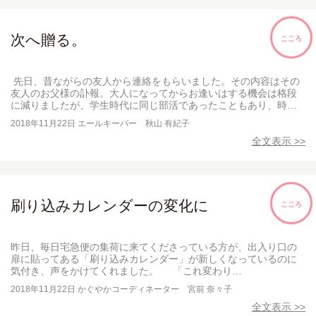
次へ贈る。
こころ
先日、昔ながらの友人から連絡をもらいました。その内容はその
友人のお父様の訃報。大人になってからお逢いはする機会は格段
に減りましたが、学生時代に同じ部活であったこともあり、時…
2018年11月22日
エールキーパー 秋山 有紀子
全文表示 >>
刷り込みカレンダーの変化に
こころ
昨日、毎日宅急便の集荷に来てくださっている方が、出入り口の
扉に貼ってある「刷り込みカレンダー」が新しくなっているのに
気付き、声をかけてくれました。 「これ変わり…
2018年11月22日
かぐやかコーディネーター 宮前 奈々子
全文表示 >>