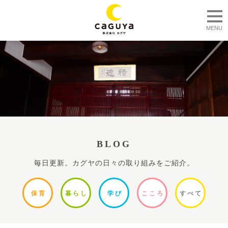
togg
MENU
BLOG
毎日更新。カグヤの日々の取り組みをご紹介。
保
育
暮ら
し
学
び
ここ
ろ
すべ
て