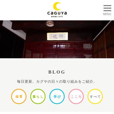
togg
MENU
BLOG
毎日更新。カグヤの日々の取り組みをご紹介。
保
育
暮ら
し
学
び
ここ
ろ
すべ
て