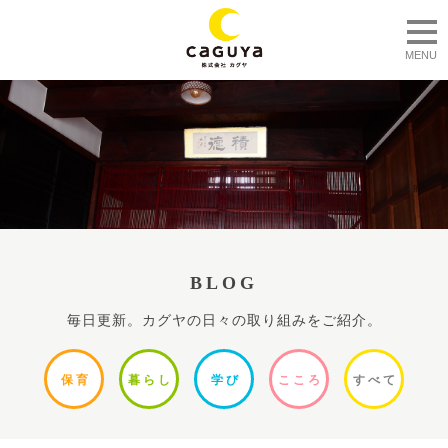
togg
MENU
BLOG
毎日更新。カグヤの日々の取り組みをご紹介。
保
育
暮ら
し
学
び
ここ
ろ
すべ
て