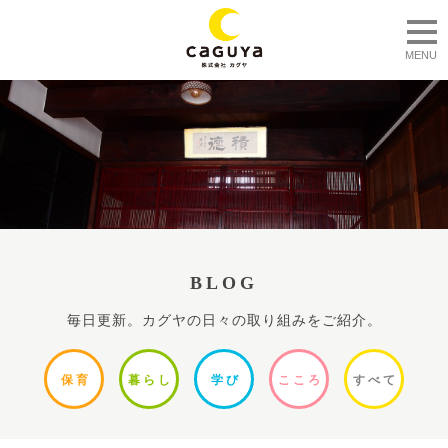
togg
MENU
BLOG
毎日更新。カグヤの日々の取り組みをご紹介。
保
育
暮ら
し
学
び
ここ
ろ
すべ
て