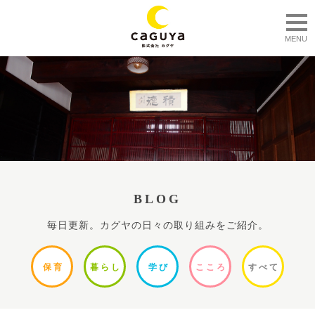
togg
MENU
BLOG
毎日更新。カグヤの日々の取り組みをご紹介。
保
育
暮ら
し
学
び
ここ
ろ
すべ
て