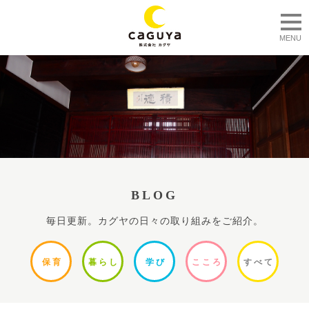
togg
MENU
BLOG
毎日更新。カグヤの日々の取り組みをご紹介。
保
育
暮ら
し
学
び
ここ
ろ
すべ
て