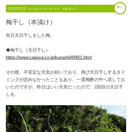
暮らし
2023/07/19
かぐやかコーディネーター 宮前 奈々子
梅干し（本漬け）
先日天日干しをした梅。
◆梅干し（天日干し）
https://www.caguya.co.jp/kurashi/49451.html
その後、不安定な天気が続いており、再び天日干しするタイ
ミングが読めなかったこともあり、一度梅酢の中へ戻してお
いたのですが、昨日はいい天気だったので、2回目の天日干
しを。