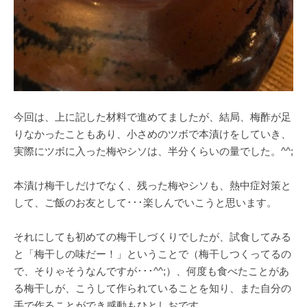
今回は、上に記した材料で進めてましたが、結局、梅酢が足
りなかったこともあり、小さめのツボで本漬けをしていき、
実際にツボに入った梅やシソは、半分くらいの量でした。^^;
本漬け梅干しだけでなく、残った梅やシソも、熱中症対策と
して、ご飯のお友として･･･楽しんでいこうと思います。
それにしても初めての梅干しづくりでしたが、試食してみる
と「梅干しの味だー！」ということで（梅干しつくってるの
で、そりゃそうなんですが･･･^^;）、何度も食べたことがあ
る梅干しが、こうして作られていることを知り、また自分の
手で作ることができ感動もひとしおです。