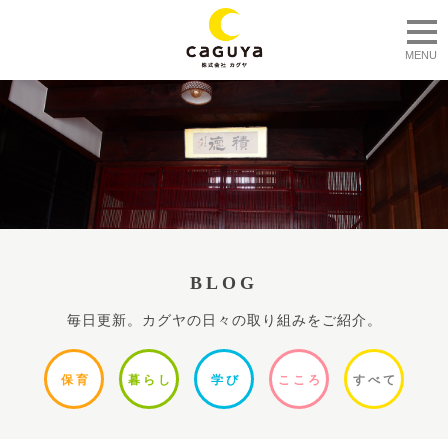
togg
MENU
BLOG
毎日更新。カグヤの日々の取り組みをご紹介。
保
育
暮ら
し
学
び
ここ
ろ
すべ
て