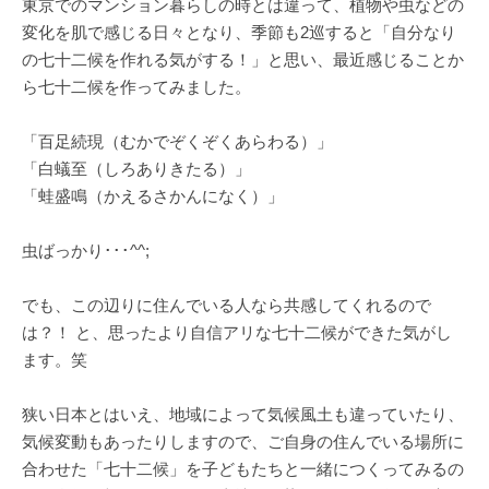
東京でのマンション暮らしの時とは違って、植物や虫などの
変化を肌で感じる日々となり、季節も2巡すると「自分なり
の七十二候を作れる気がする！」と思い、最近感じることか
ら七十二候を作ってみました。
「百足続現（むかでぞくぞくあらわる）」
「白蟻至（しろありきたる）」
「蛙盛鳴（かえるさかんになく）」
虫ばっかり･･･^^;
でも、この辺りに住んでいる人なら共感してくれるので
は？！ と、思ったより自信アリな七十二候ができた気がし
ます。笑
狭い日本とはいえ、地域によって気候風土も違っていたり、
気候変動もあったりしますので、ご自身の住んでいる場所に
合わせた「七十二候」を子どもたちと一緒につくってみるの