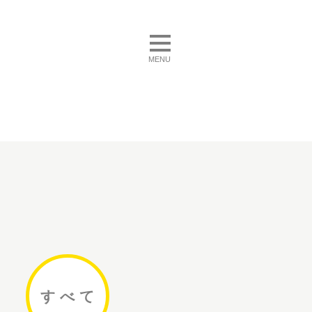
toggle navigation
MENU
すべ
て