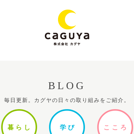
BLOG
毎日更新。カグヤの日々の取り組みをご紹介。
暮ら
し
学
び
ここ
ろ