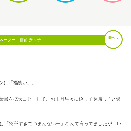
暮らし
ネーター 宮前 奈々子
ンは「福笑い」。
葉書を拡大コピーして、お正月早々に姪っ子や甥っ子と遊
子は「簡単すぎてつまんないー」なんて言ってましたが、い