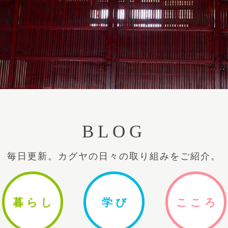
BLOG
毎日更新。カグヤの日々の取り組みをご紹介。
暮ら
し
学
び
ここ
ろ