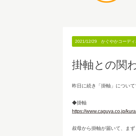
2021/12/29
かぐやかコーディ
掛軸との関
昨日に続き「掛軸」について
◆掛軸
https://www.caguya.co.jp/kur
叔母から掛軸が届いて、まず