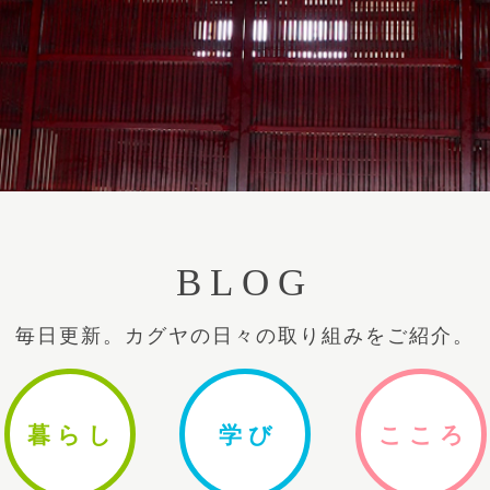
BLOG
毎日更新。カグヤの日々の取り組みをご紹介。
暮ら
し
学
び
ここ
ろ