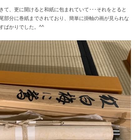
きて、更に開けると和紙に包まれていて･･･それをとると
尾部分に巻紙までされており、簡単に掛軸の画が見られな
すばかりでした。^^