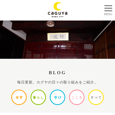
togg
MENU
BLOG
毎日更新。カグヤの日々の取り組みをご紹介。
保
育
暮ら
し
学
び
ここ
ろ
すべ
て