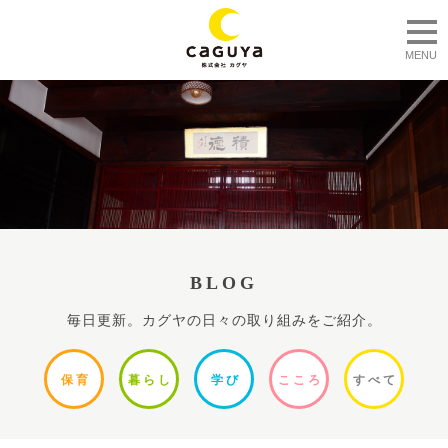
togg
MENU
BLOG
毎日更新。カグヤの日々の取り組みをご紹介。
保
育
暮ら
し
学
び
ここ
ろ
すべ
て