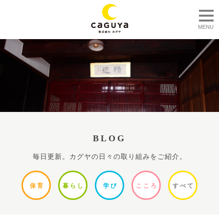
togg
MENU
BLOG
毎日更新。カグヤの日々の取り組みをご紹介。
保
育
暮ら
し
学
び
ここ
ろ
すべ
て