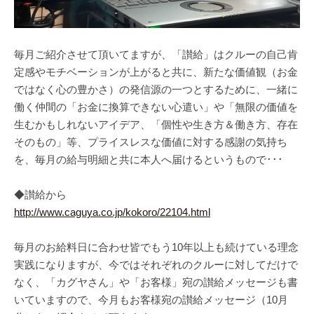
毎月ご紹介させて頂いてますが、「讃給」はクルーの自己肯
定感やモチベーションが上がると共に、新たな価値観（お金
ではなく心の豊かさ）の発信源の一つとするために、一緒に
働く仲間の「お金に換算できない心遣い」や「無限の価値を
生むかもしれないアイデア、「個性や生き方＆働き方、存在
そのもの」等、プライスレスな価値に対する感謝の気持ち
を、毎月の給与明細と共に本人へ届けるというもので･･･
◆讃給から
http://www.caguya.co.jp/kokoro/22104.html
毎月のお給料日に合わせ皆でもう10年以上も続けている理念
実践になりますが、今ではそれぞれのクルーに対してだけで
なく、「カグヤさん」や「お客様」宛の讃給メッセージも書
いていますので、今月もお客様宛の讃給メッセージ（10月