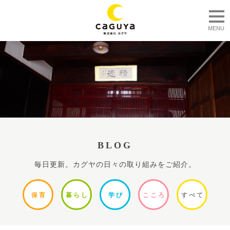
togg
MENU
BLOG
毎日更新。カグヤの日々の取り組みをご紹介。
保
育
暮ら
し
学
び
ここ
ろ
すべ
て