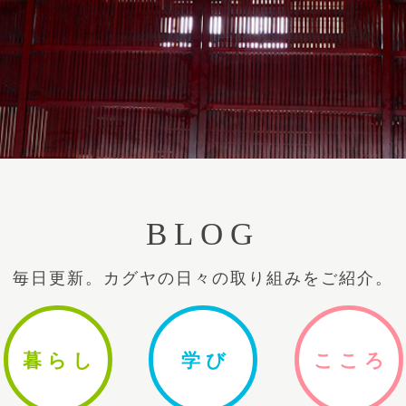
BLOG
毎日更新。カグヤの日々の取り組みをご紹介。
暮ら
し
学
び
ここ
ろ