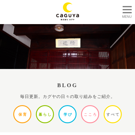
togg
MENU
BLOG
毎日更新。カグヤの日々の取り組みをご紹介。
保
育
暮ら
し
学
び
ここ
ろ
すべ
て