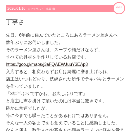
こころ
2020/01/16
ミマモリスト 眞田 海
丁寧さ
先日、6年前に住んでいたところにあるラーメン屋さんへ
数年ぶりにお伺いしました。
そのラーメン屋さんは、スープや麺だけならず、
すべての具材を手作りしているお店です。
https://goo.gl/maps/j3aFQAEWJuuY3EAp8
入店すると、相変わらずお店は綺麗に磨き上げられ、
店主はいつもどおり、洗練された所作でテキパキとラーメン
を作っていました。
「3年半ぶりですかね、お久しぶりです」
と店主に声を掛けて頂いたのには本当に驚きです。
確かに常連でしたが、
特に今までも喋ったことがあるわけではありません。
そんな一人の客までをも覚えていることに感動しました。
なんと店主、数千人のお客さんの顔やラーメンの好みを覚え