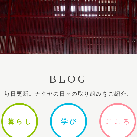
BLOG
毎日更新。カグヤの日々の取り組みをご紹介。
暮ら
し
学
び
ここ
ろ